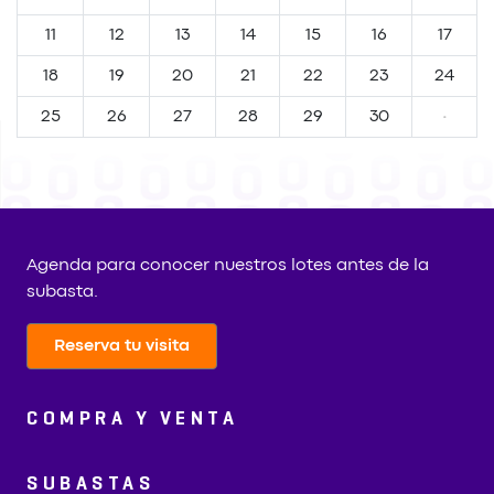
11
12
13
14
15
16
17
18
19
20
21
22
23
24
25
26
27
28
29
30
·
Agenda para conocer nuestros lotes antes de la
subasta.
Reserva tu visita
COMPRA Y VENTA
SUBASTAS