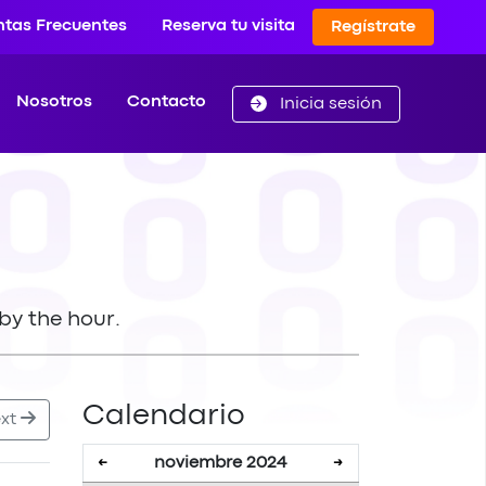
ntas Frecuentes
Reserva tu visita
Regístrate
Nosotros
Contacto
Inicia sesión
by the hour.
Calendario
xt
noviembre 2024
←
→