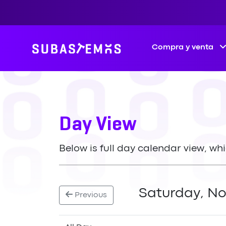
Compra y venta
Day View
Below is full day calendar view, wh
Saturday, N
Previous