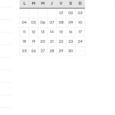
L
M
M
J
V
S
D
·
·
·
·
01
02
03
04
05
06
07
08
09
10
11
12
13
14
15
16
17
18
19
20
21
22
23
24
25
26
27
28
29
30
·