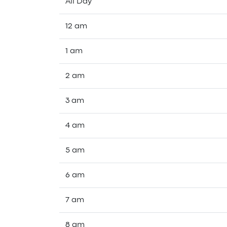
All Day
12 am
1 am
2 am
3 am
4 am
5 am
6 am
7 am
8 am