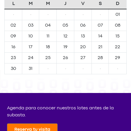
L
M
M
J
V
S
D
·
·
·
·
·
·
01
02
03
04
05
06
07
08
09
10
11
12
13
14
15
16
17
18
19
20
21
22
23
24
25
26
27
28
29
30
31
·
·
·
·
·
Agenda para conocer nuestros lotes antes de la
subasta.
Reserva tu visita