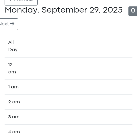
Monday, September 29, 2025
0
Next
All
Day
12
am
1 am
2 am
3 am
4 am