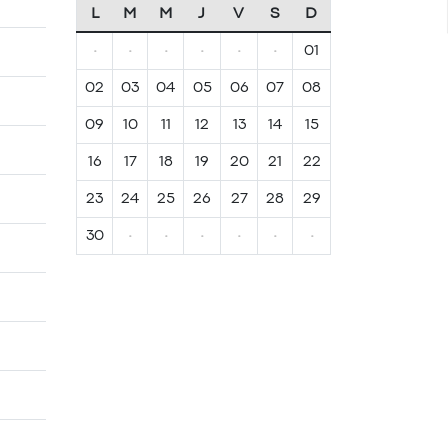
L
M
M
J
V
S
D
·
·
·
·
·
·
01
02
03
04
05
06
07
08
09
10
11
12
13
14
15
16
17
18
19
20
21
22
23
24
25
26
27
28
29
30
·
·
·
·
·
·