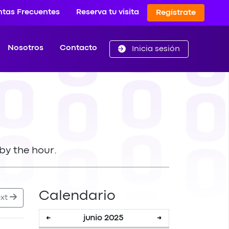
ntas Frecuentes
Reserva tu visita
Regístrate
Nosotros
Contacto
Inicia sesión
by the hour.
Calendario
xt
junio 2025
←
→