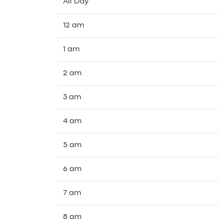
All Day
12 am
1 am
2 am
3 am
4 am
5 am
6 am
7 am
8 am