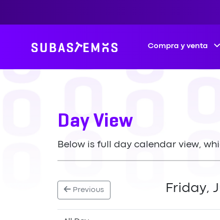
Compra y venta
Day View
Below is full day calendar view, wh
Friday, 
Previous