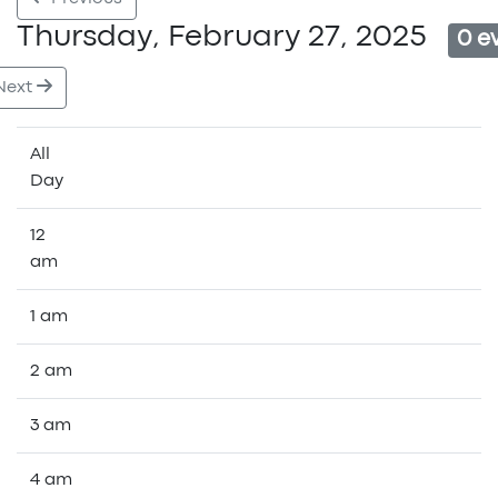
Thursday, February 27, 2025
0 e
Next
All
Day
12
am
1 am
2 am
3 am
4 am