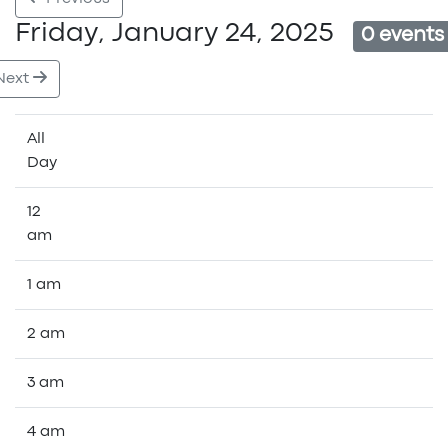
Friday, January 24, 2025
0 events
Next
All
Day
12
am
1 am
2 am
3 am
4 am