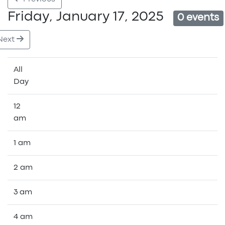
Friday, January 17, 2025
0 events
Next
All
Day
12
am
1 am
2 am
3 am
4 am