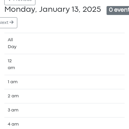
Monday, January 13, 2025
0 even
Next
All
Day
12
am
1 am
2 am
3 am
4 am