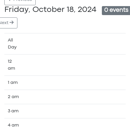
Friday, October 18, 2024
0 events
Next
All
Day
12
am
1 am
2 am
3 am
4 am