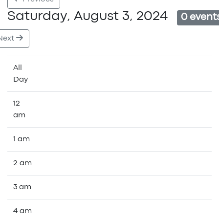
Saturday, August 3, 2024
0 event
Next
All
Day
12
am
1 am
2 am
3 am
4 am